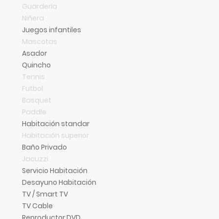
Guardería
Niñera
Juegos infantiles
Mascotas
Asador
Quincho
Tennis
Futbol
Basquet
Paddle
Habitación standar
Habitación superior
Baño Privado
Jacuzzi
Servicio Habitación
Desayuno Habitación
TV / Smart TV
TV Cable
Reproductor DVD