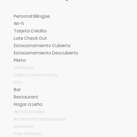
Personal Bilingüe
Wi-fi
Tarjeta Crédito
Late Check Out
Estacionamiento Cubierto
Estacionamiento Descubierto
Pileta
Gimnasio
Salon Convenciones
SPA
Bar
Restaurant
Hogar a Leña
Apto Fumador
Acceso Discapacitados
Ascensor
Free Children