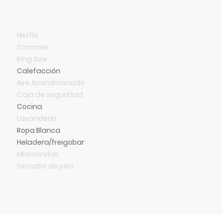
Netflix
Sommier
King Size
Calefacción
Aire Acondicionado
Caja de seguridad
Cocina
Lavandería
Ropa Blanca
Heladera/freigobar
Microondas
Secador de pelo