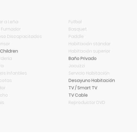
r a Leña
Futbol
o Fumador
Basquet
so Discapacitados
Paddle
nsor
Habitación standar
 Children
Habitación superior
dería
Baño Privado
ra
Jacuzzi
os infantiles
Servicio Habitación
cotas
Desayuno Habitación
dor
TV / Smart TV
ncho
TV Cable
is
Reproductor DVD