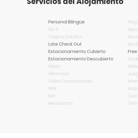
Servicios del Alojamiento
Personal Bilingüe
Hoga
Wi-fi
Apt
Tarjeta Crédito
Acce
Late Check Out
Asce
Estacionamiento Cubierto
Free
Estacionamiento Descubierto
Guar
Pileta
Niñe
Gimnasio
Jueg
Salon Convenciones
Mas
SPA
Asa
Bar
Qui
Restaurant
Tenn