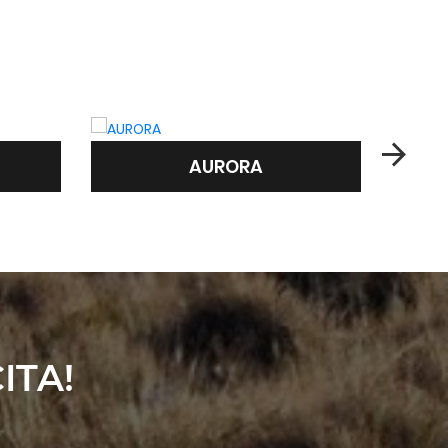
AURORA
ITA!