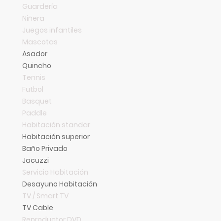
Guardería
Niñera
Juegos infantiles
Mascotas
Asador
Quincho
Tennis
Futbol
Basquet
Paddle
Habitación standar
Habitación superior
Baño Privado
Jacuzzi
Servicio Habitación
Desayuno Habitación
TV / Smart TV
TV Cable
Reproductor DVD