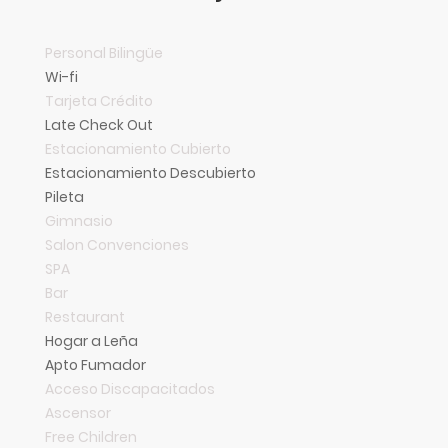
Personal Bilingüe
Wi-fi
Tarjeta Crédito
Late Check Out
Estacionamiento Cubierto
Estacionamiento Descubierto
Pileta
Gimnasio
Salon Convenciones
SPA
Bar
Restaurant
Hogar a Leña
Apto Fumador
Acceso Discapacitados
Ascensor
Free Children