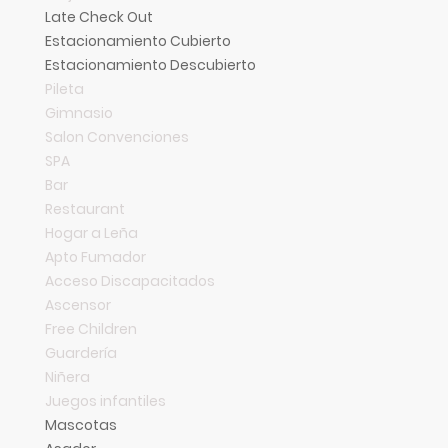
Late Check Out
Estacionamiento Cubierto
Estacionamiento Descubierto
Pileta
Gimnasio
Salon Convenciones
SPA
Bar
Restaurant
Hogar a Leña
Apto Fumador
Acceso Discapacitados
Ascensor
Free Children
Guardería
Niñera
Juegos infantiles
Mascotas