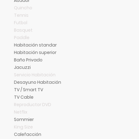
Asador
Quincho
Tennis
Futbol
Basquet
Paddle
Habitación standar
Habitación superior
Baño Privado
Jacuzzi
Servicio Habitación
Desayuno Habitación
TV / Smart TV
TV Cable
Reproductor DVD
Netflix
Sommier
King Size
Calefacción